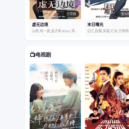
已完结
全20
虚无边境
末日曙光
山新,周一菡,皇贞季,Kenz,李佳怡
边江,赵路,吴磊,叮当,王明扬
📺
电视剧