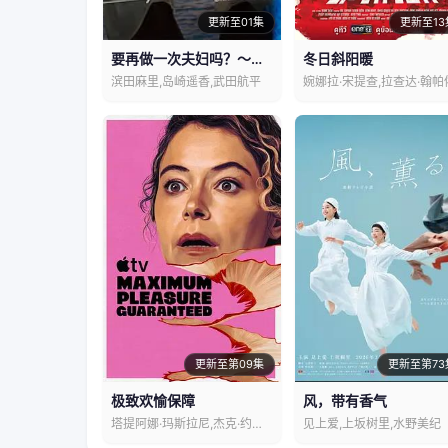
更新至01集
更新至13
要再做一次夫妇吗？～伪装夫妇～
冬日斜阳暖
滨田麻里,岛崎遥香,武田航平
婉娜拉·宋提查,拉查达·翰帕
更新至第09集
更新至第73
极致欢愉保障
风，带有香气
塔提阿娜·玛斯拉尼,杰克·约翰逊
见上爱,上坂树里,水野美纪