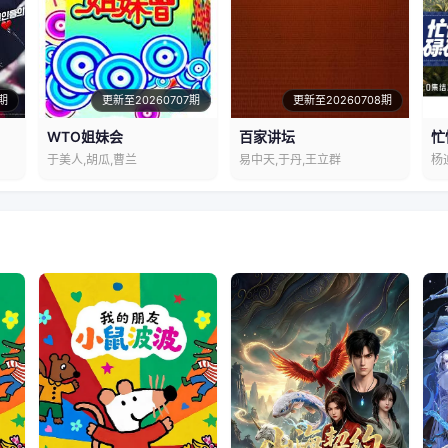
期
更新至20260707期
更新至20260708期
WTO姐妹会
百家讲坛
忙
于美人,胡瓜,曹兰
易中天,于丹,王立群
杨