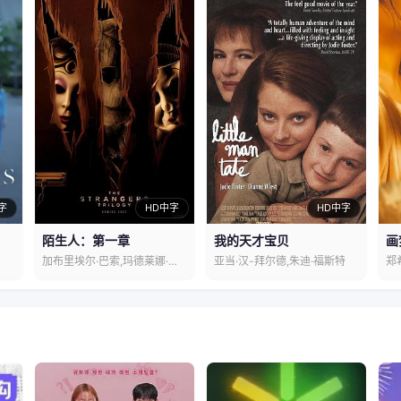
字
HD中字
HD中字
陌生人：第一章
我的天才宝贝
画
加布里埃尔·巴索,玛德莱娜·佩切
亚当·汉-拜尔德,朱迪·福斯特
郑