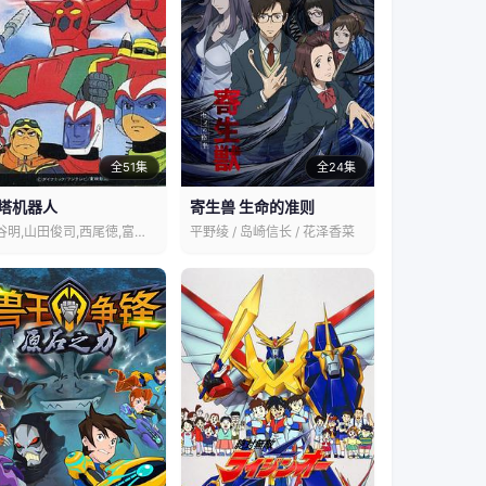
全51集
全24集
塔机器人
寄生兽 生命的准则
神谷明,山田俊司,西尾徳,富田耕生
平野绫 / 岛崎信长 / 花泽香菜