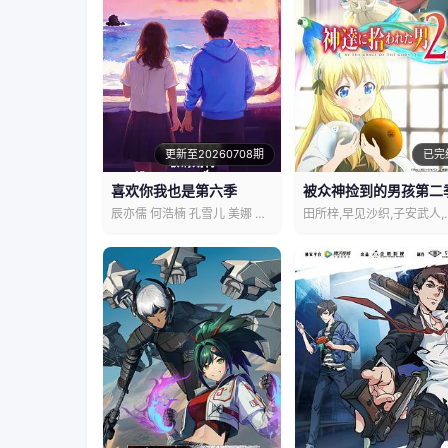
更新至20260708期
已完
喜欢你我也是第六季
被众神捡到的男孩第二
辰亦儒 何浩楠 孔雪儿 美娜 王一珩
田所梓,早见沙