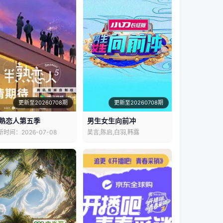
更新至20260708期
更新至20260708期
熟恋人第五季
男生女生向前冲
新时间：2026-07-08
吴言,陈启,白羽,韩露