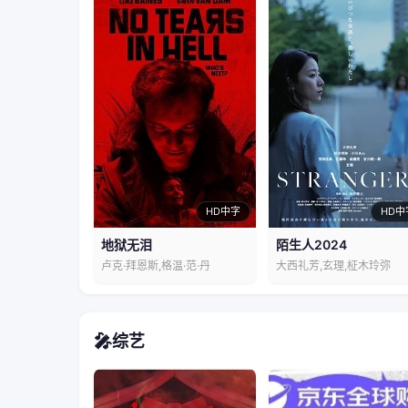
HD中字
HD中
地狱无泪
陌生人2024
卢克·拜恩斯,格温·范·丹
大西礼芳,玄理,柾木玲弥
🎤
综艺