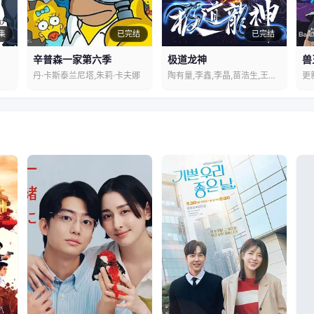
集
已完结
已完结
辛普森一家第六季
极道龙神
兽
丹·卡斯泰兰尼塔,朱莉·卡夫娜
陶有量,李鑫,李晶,苗浩生,王春瑞
更