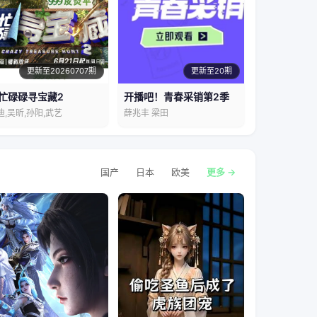
更新至20260707期
更新至20期
忙碌碌寻宝藏2
开播吧！青春采销第2季
迪,吴昕,孙阳,武艺
薛兆丰 梁田
国产
日本
欧美
更多 →