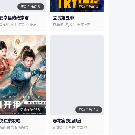
更新至第01集
更新至第01集
要幸福的政宗君
尝试第五季
泽元纪,秋田汐梨,齐藤渚
拉菲·斯波,埃丝特·史密斯
更新至第06集
更新至第12集
侠逆袭攻略
春花宴(短剧版)
昕葳,费启鸣,喻钟黎
胡亦瑶 王星玮 罗嘉麒