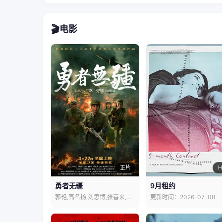
🎬
电影
正片
H
勇者无疆
9月租约
郭艳,高名扬,刘思博,张喜来,何达
更新时间：2026-07-08