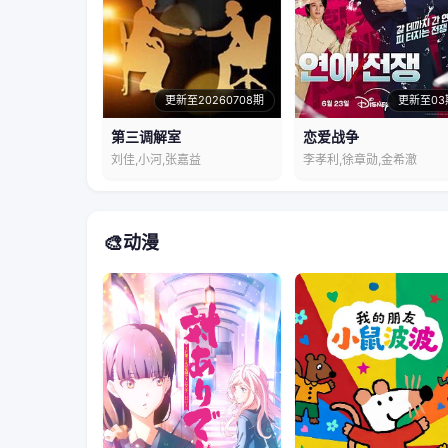
更新至20260708期
更新至03
第三调解室
恋爱战争
刘佳,小河,张嘉益
李孝利,徐章勋,金希澈
🎨
动漫