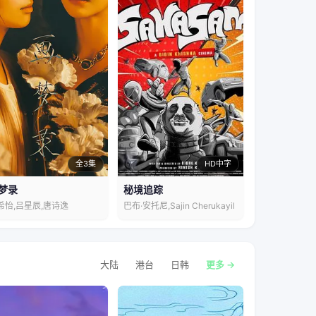
全3集
HD中字
梦录
秘境追踪
希怡,吕星辰,唐诗逸
巴布·安托尼,Sajin Cherukayil
大陆
港台
日韩
更多 →