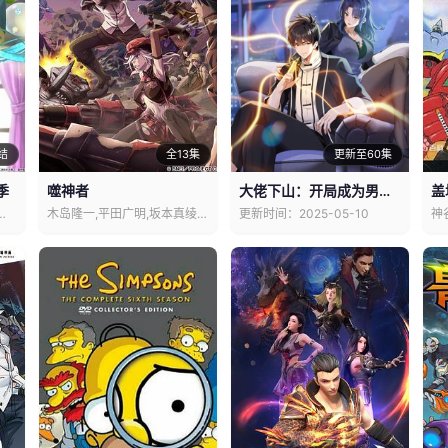
结
全13集
更新至60集
季
噬神者
大佬下山：开局成为男秘动态漫画
盖
织,子安武人,桑原由气
木岛隆一,平田广明,坂本真绫,中井和哉
更新时间：2025-05-10