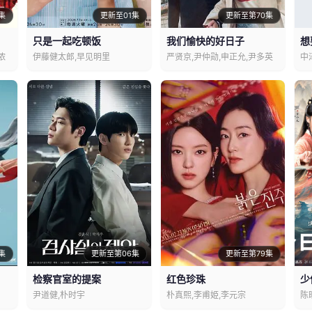
集
更新至01集
更新至第70集
只是一起吃顿饭
我们愉快的好日子
想
侬
伊藤健太郎,早见明里
严贤京,尹仲勋,申正允,尹多英
中
集
更新至第06集
更新至第79集
检察官室的提案
红色珍珠
少
尹道健,朴时宇
朴真熙,李甫姫,李元宗
陈