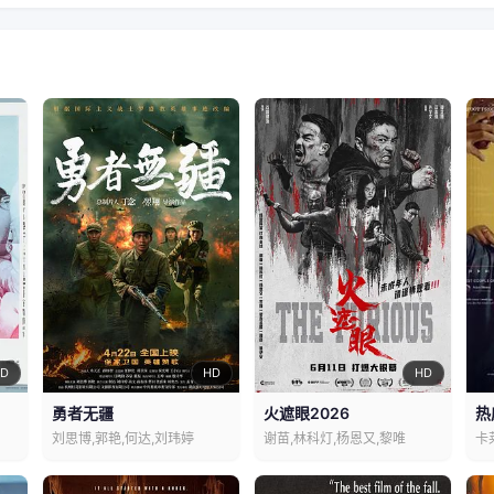
D
HD
HD
勇者无疆
火遮眼2026
热
刘思博,郭艳,何达,刘玮婷
谢苗,林科灯,杨恩又,黎唯
卡莱