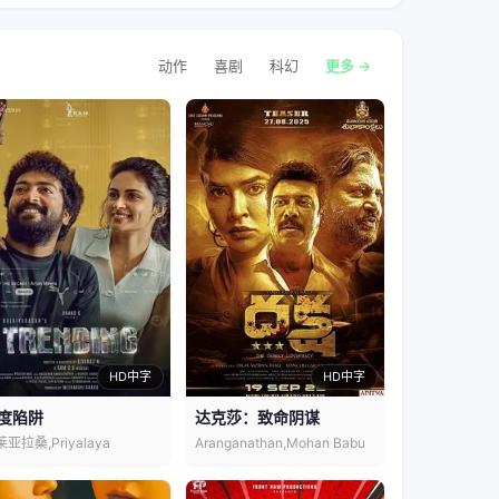
动作
喜剧
科幻
更多 →
HD中字
HD中字
度陷阱
达克莎：致命阴谋
亚拉桑,Priyalaya
Aranganathan,Mohan Babu