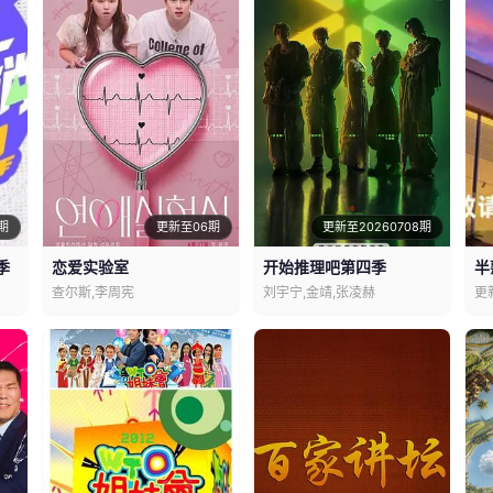
期
更新至06期
更新至20260708期
季
恋爱实验室
开始推理吧第四季
半
查尔斯,李周宪
刘宇宁,金靖,张凌赫
更