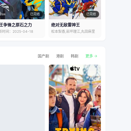
已完结
已完结
王争锋之原石之力
绝对无敌雷神王
新时间：2025-04-18
松本梨香,岩坪理江,丸田麻里
国产剧
港剧
韩剧
更多 →