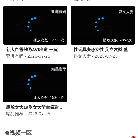
更新至14集
更新至02集
更新至04集
阴间跑腿日记
弗雷德有问题
X战警97第二季
更新时间：2026-07-08
暂无
乔治·布扎,雷·蔡斯
更新至262集
更新至180集
更新至第02集
我被困在同一天一千年动态漫画
诸界末日在线动态漫画
胶囊计划奇迹
更新时间：2026-07-08
更新时间：2026-07-08
更新时间：2026-07-08